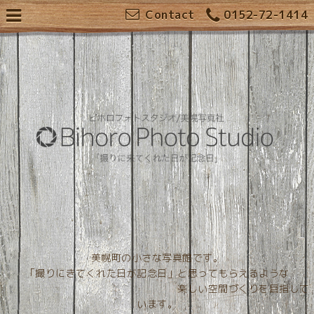
Contact
0152-72-1414
美幌町の小さな写真館です。
「撮りにきてくれた日が記念日」と思ってもらえるような
楽しい空間づくりを目指して
います。