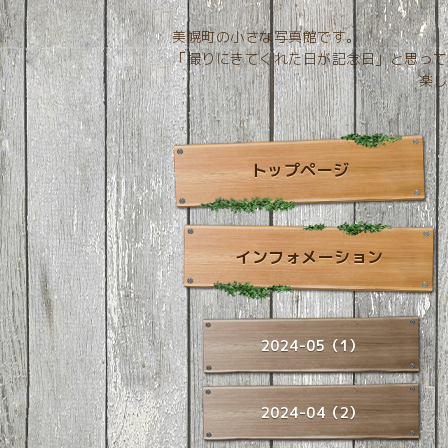
美幌町の小さな写真館です。
「撮りにきてくれた日が記念日」と思って
楽しい空間づくりを
トップページ
インフォメーション
2024-05（1）
2024-04（2）