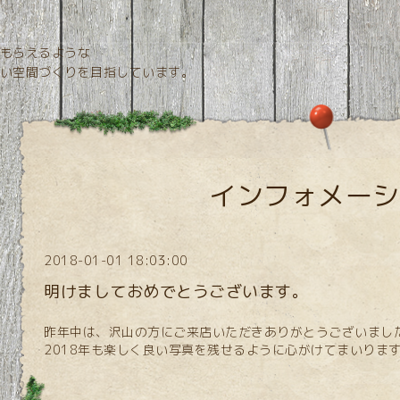
もらえるような
目指しています。
インフォメーシ
2018-01-01 18:03:00
明けましておめでとうございます。
昨年中は、沢山の方にご来店いただきありがとうございまし
2018年も楽しく良い写真を残せるように心がけてまいりま